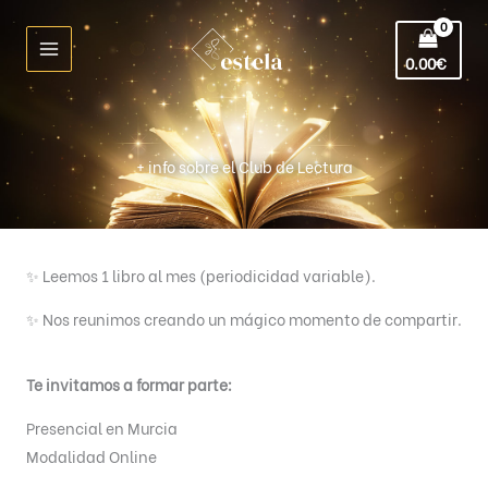
Ir
al
0.00
€
contenido
+ info sobre el Club de Lectura
✨ Leemos 1 libro al mes (periodicidad variable).
✨ Nos reunimos creando un mágico momento de compartir.
Te invitamos a formar parte:
Presencial en Murcia
Modalidad Online