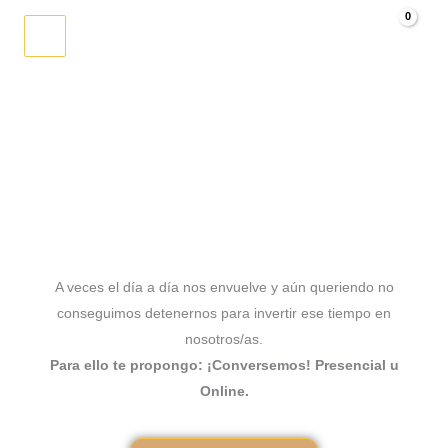
Ir
al
0.00
€
contenido
Quiero Más
A veces el día a día nos envuelve y aún queriendo no
conseguimos detenernos para invertir ese tiempo en
nosotros/as.
Para ello te propongo: ¡Conversemos! Presencial u
Online.