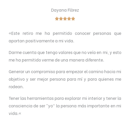
Dayana Flòrez





V
«
Este retiro me ha permitido conocer personas que
a
aportan positivamente a mi vida.
l
o
Darme cuenta que tengo valores que no veía en mi, y esto
r
me ha permitido verme de una manera diferente.
a
Generar un compromiso para empezar el camino hacia mi
d
objetivo y ser mejor persona para mí y para quienes me
o
rodean.
c
o
Tener las herramientas para explorar mi interior y tener la
n
consciencia de ser “yo” la persona más importante en mi
5
vida.
«
d
e