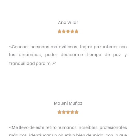
5
Ana Villar





V
«Conocer personas maravillosas, lograr paz interior con
a
las dinámicas, poder dedicarme tiempo de paz y
l
«
tranquilidad para mi.
o
r
a
d
o
Maleni Muñoz
c
o





n
V
«
Me llevo de este retiro humanos increíbles, profesionales
5
a
mágicos, identificar un objetivo bien definido, con lo que
d