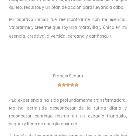
l
quiero, recursos y un plan de acción para llevarlo a cabo.
e
o
5
r
Mi objetivo inicial fue reencontrarme con mi esencia.
a
Valorarme y creerme que soy una maravilla y única en mi
d
«
esencia, creativa, divertida, cercana y cariñosa.
o
c
o
n
5
Francis Segura
d





e
V
5
«
La experiencia ha sido profundamente transformadora.
a
Me ha permitido desconectar de la rutina diaria y
l
reconectar conmigo mismo en un espacio tranquilo,
o
seguro y lleno de energía positiva.
r
a
A través de las actividades propuestas y la guía de las