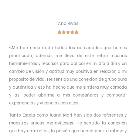
Ana Rivas





V
«
Me han encantado todas las actividades que hemos
a
practicado, además me llevo de este retiro muchas
l
herramientas y recursos para aplicar en mi día a día y un
o
cambio de visión y actitud muy positiva en relación a mi
r
propósito de vida. He sentido una conexión de grupo pura
a
y auténtica y eso ha hecho que me sintiera muy cómoda
d
y así poder abrirme a mis compañeros y compartir
o
experiencias y vivencias con ellos.
c
o
Tanto Estela como Juana Mari han sido dos referentes y
n
maestras únicas maravillosas. He sentido la conexión
5
que hay entre ellas, la pasión que tienen por su trabajo y
d