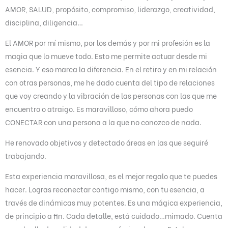
AMOR, SALUD, propósito, compromiso, liderazgo, creatividad,
a
disciplina, diligencia…
d
o
El AMOR por mí mismo, por los demás y por mi profesión es la
c
magia que lo mueve todo. Esto me permite actuar desde mi
o
esencia. Y eso marca la diferencia. En el retiro y en mi relación
n
con otras personas, me he dado cuenta del tipo de relaciones
5
que voy creando y la vibración de las personas con las que me
d
encuentro o atraigo. Es maravilloso, cómo ahora puedo
e
CONECTAR con una persona a la que no conozco de nada.
5
He renovado objetivos y detectado áreas en las que seguiré
trabajando.
Esta experiencia maravillosa, es el mejor regalo que te puedes
hacer. Logras reconectar contigo mismo, con tu esencia, a
través de dinámicas muy potentes. Es una mágica experiencia,
de principio a fin. Cada detalle, está cuidado…mimado. Cuenta