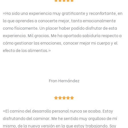
a
«Ha sido una experiencia muy gratificante y reconfortante, en
l
la que aprendes a conocerte mejor, tanto emocionalmente
o
como físicamente. Un placer haber podido disfrutar de esta
r
experiencia. Mil gracias. Me ha aportado sabiduría respecto a
a
cómo gestionar las emociones, conocer mejor mi cuerpo y el
d
efecto de los alimentos.»
o
c
o
n
Fran Hernández
5
d
e
V





5
a
«El camino del desarrollo personal nunca se acaba. Estoy
l
disfrutando del caminar. Me he sentido muy orgulloso de mí
o
mismo, de la nueva versión en la que estoy trabajando. Soy
r