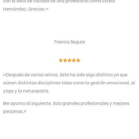
con el sello de calidad de una profesional como Estela
Hernández. Gracias.»
Francis Segura
V





a
«Después de varios retiros, éste ha sido algo distinto ya que
l
aúnan distintas disciplinas tales como la gestión emocional, el
o
yoga y la naturopatía.
r
a
Me apunto al siguiente. Sois grandes profesionales y mejores
d
personas.»
o
c
o