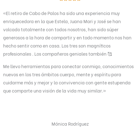
a
«El retiro de Cabo de Palos ha sido una experiencia muy
l
enriquecedora en la que Estela, Juana Mari y José se han
o
volcado totalmente con todos nosotros, han sido súper
r
generosos a la hora de compartir y en todo momento nos han
a
hecho sentir como en casa. Los tres son magníficos
d
profesionales . Los compañeros geniales también
🥰
o
c
Me llevo herramientas para conectar conmigo, conocimientos
o
nuevos en los tres ámbitos cuerpo, mente y espíritu para
n
cuidarme más y mejor y la convivencia con gente estupenda
5
que comparte una visión de la vida muy similar
.»
d
e
5
Mónica Rodríguez