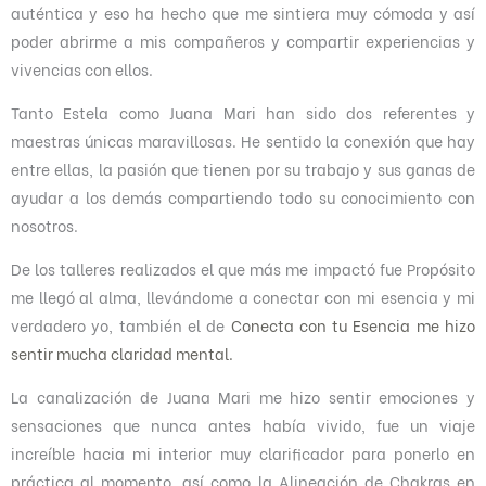
auténtica y eso ha hecho que me sintiera muy cómoda y así
o
poder abrirme a mis compañeros y compartir experiencias y
c
vivencias con ellos.
o
n
Tanto Estela como Juana Mari han sido dos referentes y
5
maestras únicas maravillosas. He sentido la conexión que hay
d
entre ellas, la pasión que tienen por su trabajo y sus ganas de
e
ayudar a los demás compartiendo todo su conocimiento con
5
nosotros.
De los talleres realizados el que más me impactó fue Propósito
me llegó al alma, llevándome a conectar con mi esencia y mi
verdadero yo, también el de
Conecta con tu Esencia me hizo
sentir mucha claridad mental.
La canalización de Juana Mari me hizo sentir emociones y
sensaciones que nunca antes había vivido, fue un viaje
increíble hacia mi interior muy clarificador para ponerlo en
práctica al momento, así como la Alineación de Chakras en