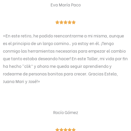
n
Eva María Paco
5
d
V





e
a
5
«En este retiro, he podido reencontrarme a mi misma, aunque
l
es el principio de un largo camino.. ya estoy en él. ¡Tengo
o
conmigo las herramientas necesarias para empezar el cambio
r
que tanto estaba deseando hacer! En este Taller, mi vida por fin
a
ha hecho “clik” y ahora me queda seguir aprendiendo y
d
rodearme de personas bonitas para crecer. Gracias Estela,
o
Juana Mari y José!»
c
o
n
5
Rocío Gómez
d
e
5
V




