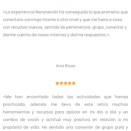
a
«La experiencia Reconexión ha conseguido lo que prometía que
l
conectara conmigo misma a otro nivel y que me fuera a casa
o
con recursos nuevos, sentido de pertenencia, grupo, conectar y
r
darme cuenta de cosas internas y darme respuestas.»
a
d
o
c
Ana Rivas
o
n
5
V





d
a
«
Me han encantado todas las actividades que hemos
e
l
practicado, además me llevo de este retiro muchas
5
o
herramientas y recursos para aplicar en mi día a día y un
r
cambio de visión y actitud muy positiva en relación a mi
a
propósito de vida. He sentido una conexión de grupo pura y
d