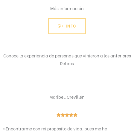
Más información
+ INFO
Conoce la experiencia de personas que vinieron a los anteriores
Retiros
Maribel, Crevillén
V





a
«Encontrarme con mi propósito de vida, pues me he
l