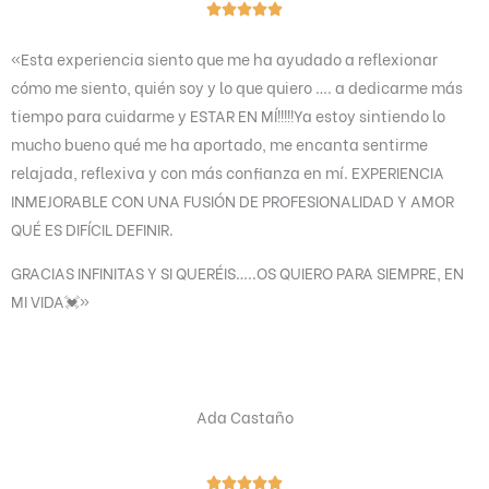
V





a
«Esta experiencia siento que me ha ayudado a reflexionar
l
cómo me siento, quién soy y lo que quiero …. a dedicarme más
o
tiempo para cuidarme y ESTAR EN MÍ!!!!!Ya estoy sintiendo lo
r
mucho bueno qué me ha aportado, me encanta sentirme
a
relajada, reflexiva y con más confianza en mí. EXPERIENCIA
d
INMEJORABLE CON UNA FUSIÓN DE PROFESIONALIDAD Y AMOR
o
QUÉ ES DIFÍCIL DEFINIR.
c
o
GRACIAS INFINITAS Y SI QUERÉIS…..OS QUIERO PARA SIEMPRE, EN
n
MI VIDA
💓»
5
d
e
5
Ada Castaño
V




