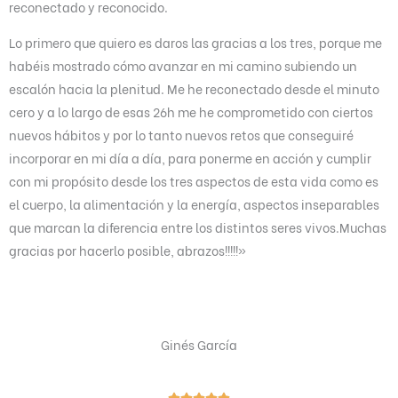
reconectado y reconocido.
o
r
Lo primero que quiero es daros las gracias a los tres, porque me
a
habéis mostrado cómo avanzar en mi camino subiendo un
d
escalón hacia la plenitud. Me he reconectado desde el minuto
o
cero y a lo largo de esas 26h me he comprometido con ciertos
c
nuevos hábitos y por lo tanto nuevos retos que conseguiré
o
incorporar en mi día a día, para ponerme en acción y cumplir
n
con mi propósito desde los tres aspectos de esta vida como es
5
el cuerpo, la alimentación y la energía, aspectos inseparables
d
que marcan la diferencia entre los distintos seres vivos.Muchas
e
gracias por hacerlo posible, abrazos!!!!!»
5
Ginés García
V




